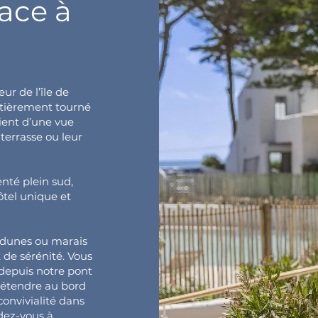
face à
ur de l’île de
ntièrement tourné
ient d’une vue
 terrasse ou leur
nté plein sud,
ôtel unique et
t, dunes ou marais
 de sérénité. Vous
depuis notre pont
détendre au bord
convivialité dans
dez-vous à