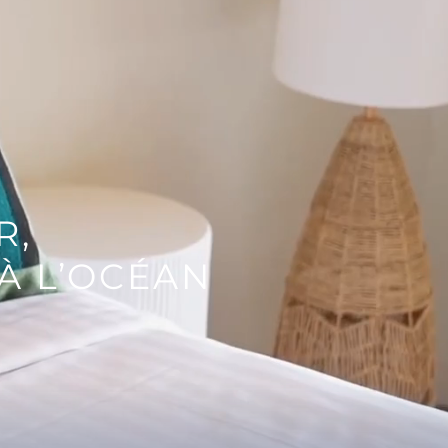
R,
À L’OCÉAN