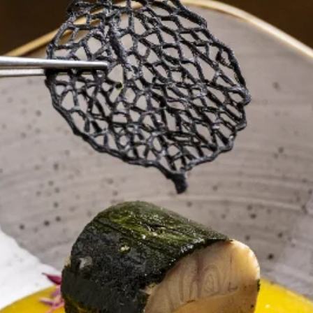
un
ou
ourer
urmand
inaire
 marient à
rte raffinée
, frais et
ctionnés pour
aleureux, et
ité.