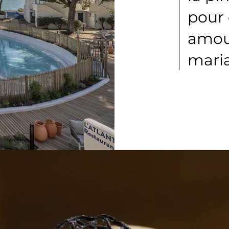
pour
amour
maria
DE»