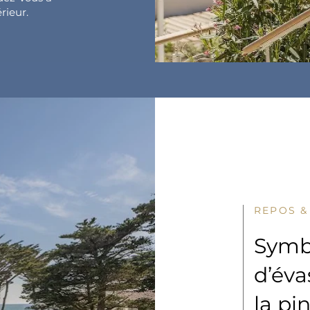
rieur.
REPOS &
Symb
d’éva
la pin