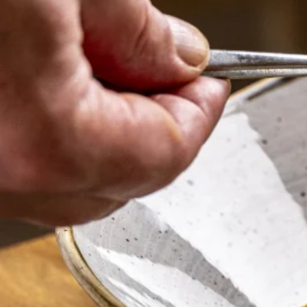
Pour un dîner , 
repas d'affaires 
simplement sav
un moment go
Plongez dans une expérience cul
exquise où les saveurs locales se
une ambiance élégante. Notre ca
met en valeur des produits locaux
saisonniers, soigneusement séle
éveiller vos papilles.
Détendez-vous dans un cadre ch
profitez d’un instant de convivial