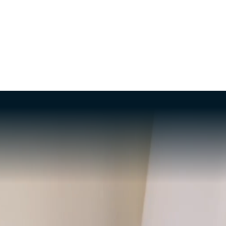
É
INFOS