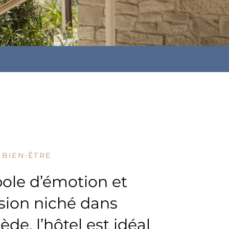
 BIEN-ÊTRE
ole d’émotion et
sion niché dans
ède, l’hôtel est idéal