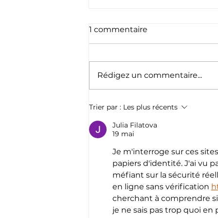
1 commentaire
Rédigez un commentaire...
Merci à tous pour ce
Trier par :
Les plus récents
week-end d’Halloween
inoubliable au Punta Lara
Julia Filatova
19 mai
🎃
Je m'interroge sur ces site
papiers d'identité. J'ai vu
méfiant sur la sécurité réel
en ligne sans vérification 
h
cherchant à comprendre si 
je ne sais pas trop quoi en