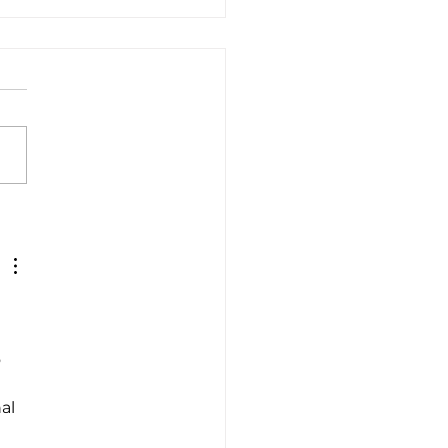
unta Lara vous invite
 2ᵉ édition du Salon du
age !
 
al 