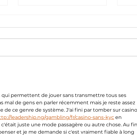
Merci à tous nos visiteurs
Le P
et exposants pour ce
à sa
magnifique Salon du
Mari
Mariage de Noirmoutier.
s qui permettent de jouer sans transmettre tous ses 
 pas mal de gens en parler récemment mais je reste assez 
le de ce genre de système. J'ai fini par tomber sur casino
ttp://leadership.ng/gambling/fr/casino-sans-kyc
 en 
c'était juste une mode passagère ou autre chose. Au fin
 penser et je me demande si c'est vraiment fiable à long 