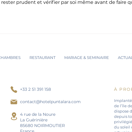
rester prudent et vérifier par soi même avant de faire q
CHAMBRES
RESTAURANT
MARIAGE & SEMINAIRE
ACTUAL
+33 2 51 391 158
À PRO
Implanté
contact@hotelpuntalara.com
de l’île 
dispose 
4 rue de la Noure
depuis to
La Guérinière
privilégié
85680 NOIRMOUTIER
du soleil
France