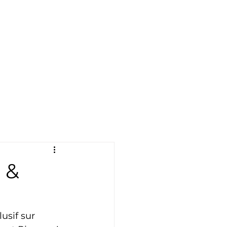
É
INFOS
 &
usif sur 