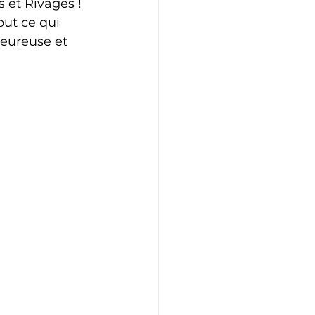
 et Rivages ! 
ut ce qui 
leureuse et 