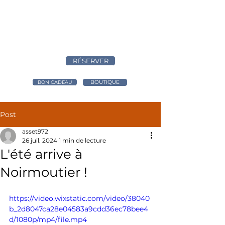
RÉSERVER
BOUTIQUE
BON CADEAU
Post
asset972
26 juil. 2024
1 min de lecture
L'été arrive à
Noirmoutier !
https://video.wixstatic.com/video/38040
b_2d8047ca28e04583a9cdd36ec78bee4
d/1080p/mp4/file.mp4