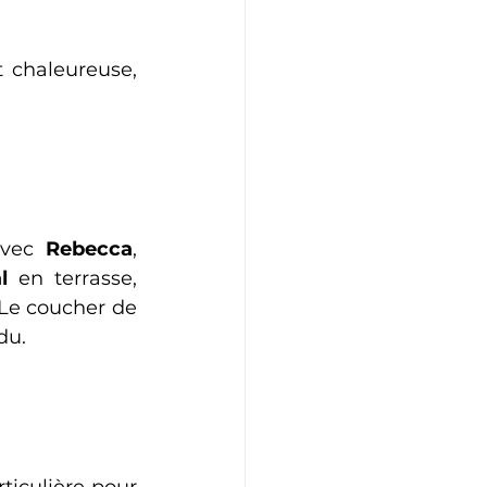
chaleureuse, 
avec 
Rebecca
, 
l
 en terrasse, 
 Le coucher de 
du.
iculière pour 