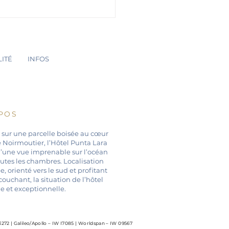
ITÉ
INFOS
POS
 sur une parcelle boisée au cœur
de Noirmoutier, l’Hôtel Punta Lara
d’une vue imprenable sur l’océan
utes les chambres. Localisation
e, orienté vers le sud et profitant
 couchant, la situation de l’hôtel
e et exceptionnelle.
72 | Galileo/Apollo – IW I7085 | Worldspan – IW 09567