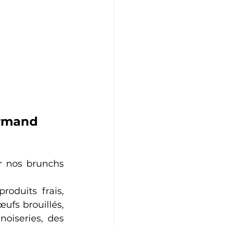
urmand
r nos brunchs 
oduits frais, 
ufs brouillés, 
oiseries, des 