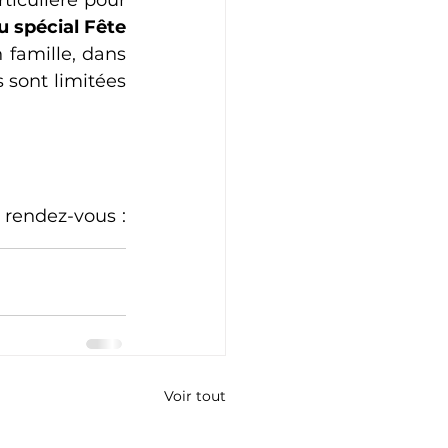
 spécial Fête 
 famille, dans 
 sont limitées 
Tous ces événements sont ouverts à tou(te)s ! Ne manquez pas ces rendez-vous : 
Voir tout