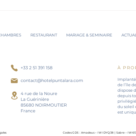
Punta Lara x Info Travel
CHAMBRES
RESTAURANT
MARIAGE & SEMINAIRE
ACTUAL
+33 2 51 391 158
À PRO
Implanté
contact@hotelpuntalara.com
de l’île 
dispose 
4 rue de la Noure
depuis to
La Guérinière
privilégié
85680 NOIRMOUTIER
du soleil
France
est uniqu
gales
Codes GDS : Amadeus – IW IDYQ38 | Sabre – IW 6132