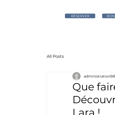
RÉSERVER
BON
ACCUEIL
CHAMBRES
All Posts
administration98
Que fair
Découvr
Lara !