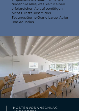
finden Sie alles, was Sie für einen
erfolgreichen Ablauf benötigen –
nicht zuletzt unsere drei
Tagungsräume Grand Large, Atrium
und Aquarius.
KOSTENVORANSCHLAG