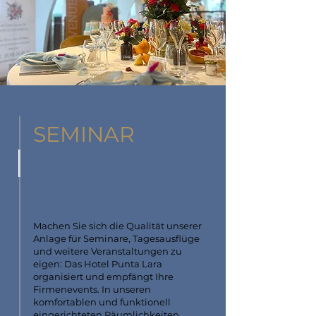
SEMINAR
Machen Sie sich die Qualität unserer
Anlage für Seminare, Tagesausflüge
und weitere Veranstaltungen zu
eigen: Das Hotel Punta Lara
organisiert und empfängt Ihre
Firmenevents. In unseren
komfortablen und funktionell
eingerichteten Räumlichkeiten