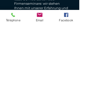
Firmenseminare: wir stehen
Ihnen mit unserer Erfahrung und
vollem Einsatz zur Seite, um all
Ihre Wünsche auf ganzer Linie
Téléphone
Email
Facebook
umzusetzen.
EINEN ANTRAG STELLEN
RÄUMLICHKEITEN
Verschiedenste
Räumlichkeiten
für Ihre
individuellen
Bedürfnisse