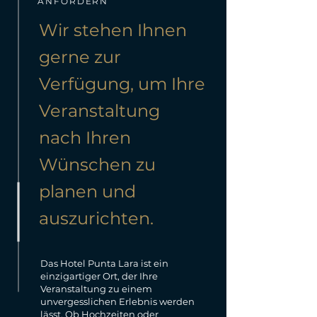
ANFORDERN
Wir stehen Ihnen
gerne zur
Verfügung, um Ihre
Veranstaltung
nach Ihren
Wünschen zu
planen und
auszurichten.
Das Hotel Punta Lara ist ein
einzigartiger Ort, der Ihre
Veranstaltung zu einem
unvergesslichen Erlebnis werden
lässt. Ob Hochzeiten oder