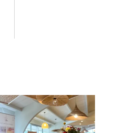
zur Seite. Sie können sich für
unsere eigens dafür
vorgesehenen Räumlichkeiten
entscheiden oder das gesamte
Hotel für dieses besondere
Ereignis privatisieren.
Damit Sie Ihren Hochzeitstag
absolut unbeschwert genießen
können, unterstützen wir Sie
während der gesamten
Planung und Durchführung.