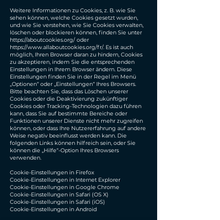
Weitere Informationen zu Cookies, z. B. wie Sie
sehen können, welche Cookies gesetzt wurden,
und wie Sie verstehen, wie Sie Cookies verwalten,
löschen oder blockieren können, finden Sie unter
https://aboutcookies.org/
oder
https://www.allaboutcookies.org/fr/.
Es ist auch
möglich, Ihren Browser daran zu hindern, Cookies
zu akzeptieren, indem Sie die entsprechenden
Einstellungen in Ihrem Browser ändern. Diese
Einstellungen finden Sie in der Regel im Menü
„Optionen“ oder „Einstellungen“ Ihres Browsers.
Bitte beachten Sie, dass das Löschen unserer
Cookies oder die Deaktivierung zukünftiger
Cookies oder Tracking-Technologien dazu führen
kann, dass Sie auf bestimmte Bereiche oder
Funktionen unserer Dienste nicht mehr zugreifen
können, oder dass Ihre Nutzererfahrung auf andere
Weise negativ beeinflusst werden kann. Die
folgenden Links können hilfreich sein, oder Sie
können die „Hilfe“-Option Ihres Browsers
verwenden.
Cookie-Einstellungen in Firefox
Cookie-Einstellungen in Internet Explorer
Cookie-Einstellungen in Google Chrome
Cookie-Einstellungen in Safari (OS X)
Cookie-Einstellungen in Safari (iOS)
Cookie-Einstellungen in Android