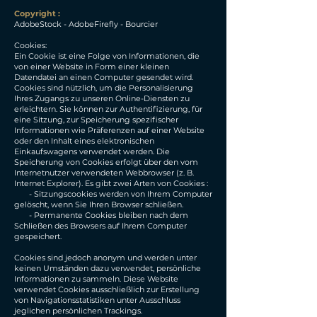
​Copyright :
AdobeStock - AdobeFirefly - Bourcier
Cookies:
Ein Cookie ist eine Folge von Informationen, die
von einer Website in Form einer kleinen
Datendatei an einen Computer gesendet wird.
Cookies sind nützlich, um die Personalisierung
Ihres Zugangs zu unseren Online-Diensten zu
erleichtern. Sie können zur Authentifizierung, für
eine Sitzung, zur Speicherung spezifischer
Informationen wie Präferenzen auf einer Website
oder den Inhalt eines elektronischen
Einkaufswagens verwendet werden. Die
Speicherung von Cookies erfolgt über den vom
Internetnutzer verwendeten Webbrowser (z. B.
Internet Explorer). Es gibt zwei Arten von Cookies :
- Sitzungscookies werden von Ihrem Computer
gelöscht, wenn Sie Ihren Browser schließen.
- Permanente Cookies bleiben nach dem
Schließen des Browsers auf Ihrem Computer
gespeichert.
Cookies sind jedoch anonym und werden unter
keinen Umständen dazu verwendet, persönliche
Informationen zu sammeln. Diese Website
verwendet Cookies ausschließlich zur Erstellung
von Navigationsstatistiken unter Ausschluss
jeglichen persönlichen Trackings.