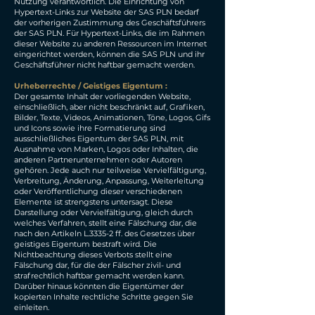
Nutzung verantwortlich. Die Einrichtung von
Hypertext-Links zur Website der SAS PLN bedarf
der vorherigen Zustimmung des Geschäftsführers
der SAS PLN. Für Hypertext-Links, die im Rahmen
dieser Website zu anderen Ressourcen im Internet
eingerichtet werden, können die SAS PLN und ihr
Geschäftsführer nicht haftbar gemacht werden.
Urheberrechte / Geistiges Eigentum :
Der gesamte Inhalt der vorliegenden Website,
einschließlich, aber nicht beschränkt auf, Grafiken,
Bilder, Texte, Videos, Animationen, Töne, Logos, Gifs
und Icons sowie ihre Formatierung sind
ausschließliches Eigentum der SAS PLN, mit
Ausnahme von Marken, Logos oder Inhalten, die
anderen Partnerunternehmen oder Autoren
gehören. Jede auch nur teilweise Vervielfältigung,
Verbreitung, Änderung, Anpassung, Weiterleitung
oder Veröffentlichung dieser verschiedenen
Elemente ist strengstens untersagt. Diese
Darstellung oder Vervielfältigung, gleich durch
welches Verfahren, stellt eine Fälschung dar, die
nach den Artikeln L.3335-2 ff. des Gesetzes über
geistiges Eigentum bestraft wird. Die
Nichtbeachtung dieses Verbots stellt eine
Fälschung dar, für die der Fälscher zivil- und
strafrechtlich haftbar gemacht werden kann.
Darüber hinaus könnten die Eigentümer der
kopierten Inhalte rechtliche Schritte gegen Sie
einleiten.