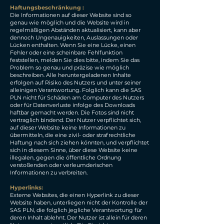
Haftungsbeschränkung :
Die Informationen auf dieser Website sind so
genau wie möglich und die Website wird in
regelmäßigen Abständen aktualisiert, kann aber
dennoch Ungenauigkeiten, Auslassungen oder
Lücken enthalten. Wenn Sie eine Lücke, einen
Fehler oder eine scheinbare Fehlfunktion
feststellen, melden Sie dies bitte, indem Sie das
Problem so genau und präzise wie möglich
beschreiben. Alle heruntergeladenen Inhalte
erfolgen auf Risiko des Nutzers und unter seiner
alleinigen Verantwortung. Folglich kann die SAS
PLN nicht für Schäden am Computer des Nutzers
oder für Datenverluste infolge des Downloads
haftbar gemacht werden. Die Fotos sind nicht
vertraglich bindend. Der Nutzer verpflichtet sich,
auf dieser Website keine Informationen zu
übermitteln, die eine zivil- oder strafrechtliche
Haftung nach sich ziehen könnten, und verpflichtet
sich in diesem Sinne, über diese Website keine
illegalen, gegen die öffentliche Ordnung
verstoßenden oder verleumderischen
Informationen zu verbreiten.
Hyperlinks:
Externe Websites, die einen Hyperlink zu dieser
Website haben, unterliegen nicht der Kontrolle der
SAS PLN, die folglich jegliche Verantwortung für
deren Inhalt ablehnt. Der Nutzer ist allein für deren