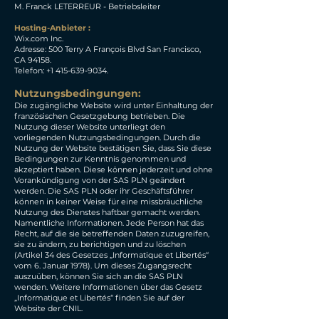
M. Franck LETERREUR - Betriebsleiter
Hosting-Anbieter :
Wix.com Inc.
Adresse: 500 Terry A François Blvd San Francisco,
CA 94158.
Telefon:
+1 415-639-9034
.
Nutzungsbedingungen:
Die zugängliche Website wird unter Einhaltung der
französischen Gesetzgebung betrieben. Die
Nutzung dieser Website unterliegt den
vorliegenden Nutzungsbedingungen. Durch die
Nutzung der Website bestätigen Sie, dass Sie diese
Bedingungen zur Kenntnis genommen und
akzeptiert haben. Diese können jederzeit und ohne
Vorankündigung von der SAS PLN geändert
werden. Die SAS PLN oder ihr Geschäftsführer
können in keiner Weise für eine missbräuchliche
Nutzung des Dienstes haftbar gemacht werden.
Namentliche Informationen. Jede Person hat das
Recht, auf die sie betreffenden Daten zuzugreifen,
sie zu ändern, zu berichtigen und zu löschen
(Artikel 34 des Gesetzes „Informatique et Libertés“
vom 6. Januar 1978). Um dieses Zugangsrecht
auszuüben, können Sie sich an die SAS PLN
wenden. Weitere Informationen über das Gesetz
„Informatique et Libertés“ finden Sie auf der
Website der CNIL.