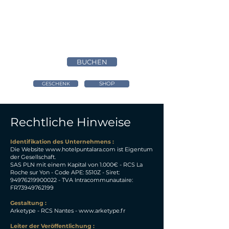
BUCHEN
SHOP
GESCHENK
Rechtliche Hinweise
Identifikation des Unternehmens :
Die Website
www.hotelpuntalara.com
ist Eigentum
der Gesellschaft.
SAS PLN mit einem Kapital von 1.000€ - RCS La
Roche sur Yon - Code APE: 5510Z - Siret:
94976219900022
- TVA Intracommunautaire:
FR73949762199
Gestaltung :
Arketype - RCS Nantes -
www.arketype.fr
Leiter der Veröffentlichung :