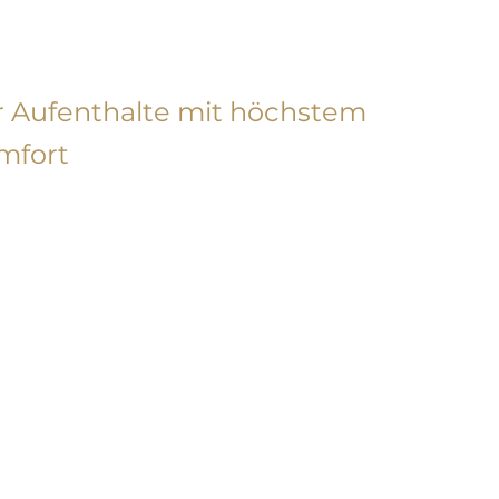
TEN
r Aufenthalte mit höchstem
mfort
nach Süden ausgerichteten Suiten des
ls Punta Lara verfügen über zwei
er, die bis zu 5 Personen beherbergen
en. Auf 53 m² finden Sie hier höchsten
ort für einen Aufenthalt zu zweit oder
der ganzen Familie. Eine private und
ständig ausgestattete Terrasse in ruhiger
 bietet Ihnen einen atemberaubenden
k auf den Ozean.