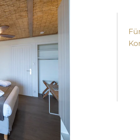
SUI
Fü
Ko
Die 
Hote
Zimm
könn
Komf
mit 
voll
Lage
Blic