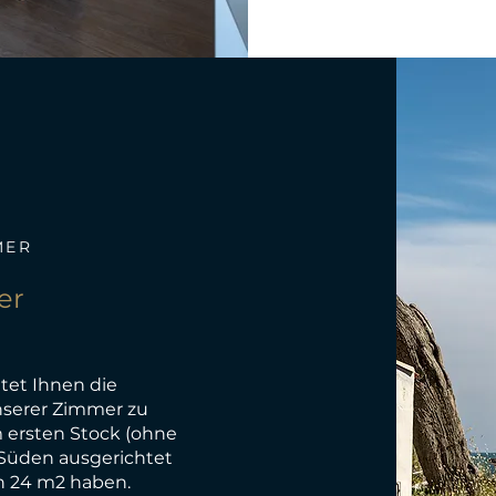
MER
er
etet Ihnen die
nserer Zimmer zu
m ersten Stock (ohne
 Süden ausgerichtet
n 24 m2 haben.